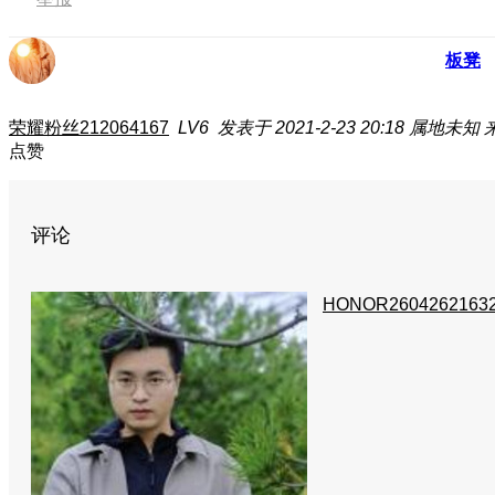
板凳
荣耀粉丝212064167
LV6
发表于 2021-2-23 20:18
属地未知
点赞
评论
HONOR2604262163