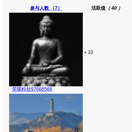
参与人数
（7）
活跃值
（ 40 ）
+ 10
荣耀粉丝97668566