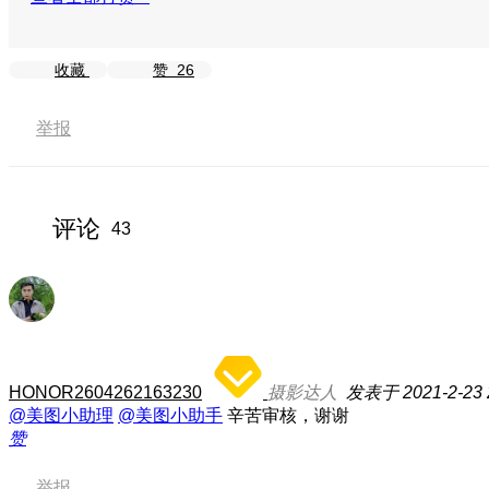
收藏
赞
26
举报
评论
43
HONOR2604262163230
摄影达人
发表于 2021-2-23 
@美图小助理
@美图小助手
辛苦审核，谢谢
赞
举报