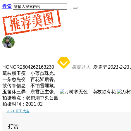
搜索
HONOR2604262163230
摄影达人
发表于 2021-2-23 2
疏枝横玉瘦，小萼点珠光。
一朵忽先变，百花皆后香。
欲传春信息，不怕雪埋藏。
玉笛休三弄，东君正主张。
拍摄地点：双鹤湖中央公园
拍摄时间：2021.02
2021 开工大吉
打赏