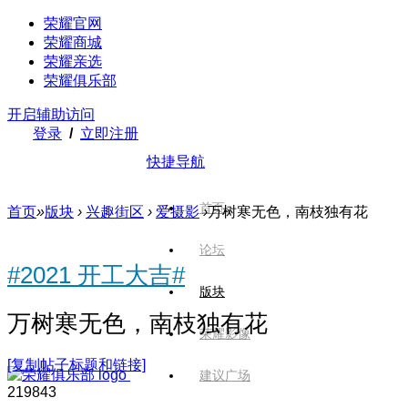
荣耀官网
荣耀商城
荣耀亲选
荣耀俱乐部
开启辅助访问
登录
/
立即注册
快捷导航
首页
首页
»
版块
›
兴趣街区
›
爱摄影
›
万树寒无色，南枝独有花
论坛
#2021 开工大吉#
版块
万树寒无色，南枝独有花
荣耀影像
[复制帖子标题和链接]
建议广场
2198
43