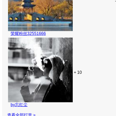
荣耀粉丝32551666
+ 10
by忘红尘
查看全部打赏 >