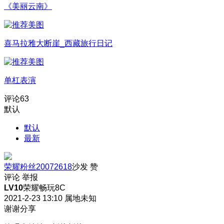
《美丽云南》
喜马拉雅大断崖_西藏旅行日记
单杠表演
评论
63
默认
默认
最新
荣耀粉丝20072618
沙发
赞
评论
举报
LV10
荣耀畅玩8C
2021-2-23 13:10
属地未知
谢谢分享