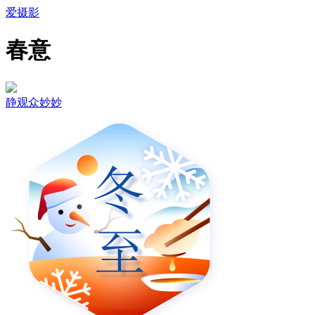
爱摄影
春意
静观众妙妙