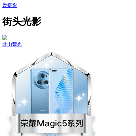
爱摄影
街头光影
北山荒秃