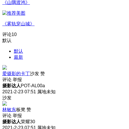
《山隅渡鸿》
《雾轨穿山城》
评论
10
默认
默认
最新
爱摄影的卡丁
沙发
赞
评论
举报
摄影达人
POT-AL00a
2021-2-23 07:51
属地未知
沙发
林敏东
板凳
赞
评论
举报
摄影达人
荣耀30
2021-2-23 07:51
属地未知