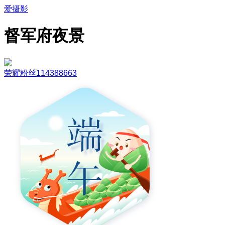
爱摄影
督军府夜景
荣耀粉丝114388663