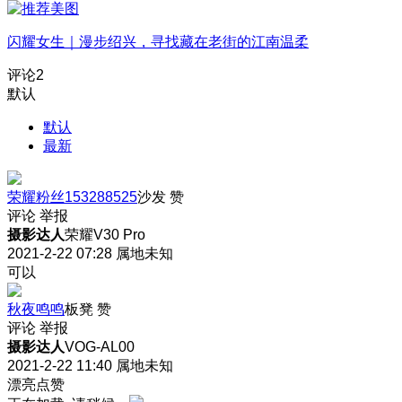
闪耀女生｜漫步绍兴，寻找藏在老街的江南温柔
评论
2
默认
默认
最新
荣耀粉丝153288525
沙发
赞
评论
举报
摄影达人
荣耀V30 Pro
2021-2-22 07:28
属地未知
可以
秋夜鸣鸣
板凳
赞
评论
举报
摄影达人
VOG-AL00
2021-2-22 11:40
属地未知
漂亮点赞