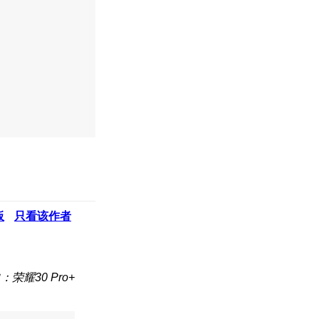
板
只看该作者
：荣耀30 Pro+