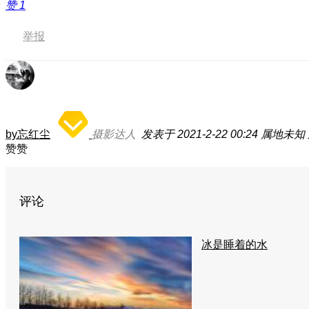
赞
1
举报
by忘红尘
摄影达人
发表于 2021-2-22 00:24
属地未知
赞赞
评论
冰是睡着的水