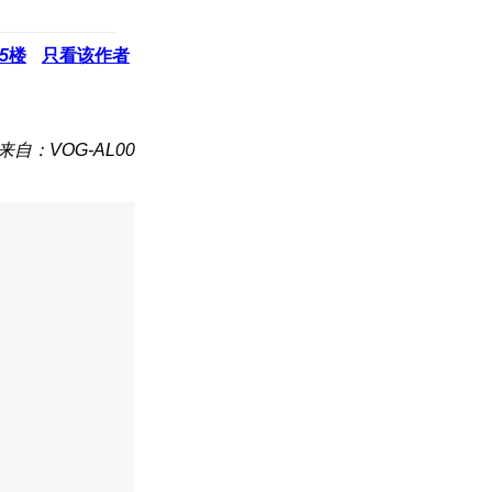
5
楼
只看该作者
来自：VOG-AL00