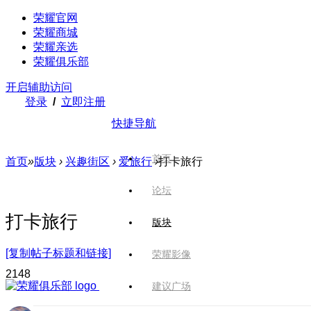
荣耀官网
荣耀商城
荣耀亲选
荣耀俱乐部
开启辅助访问
登录
/
立即注册
快捷导航
首页
首页
»
版块
›
兴趣街区
›
爱旅行
›
打卡旅行
论坛
打卡旅行
版块
[复制帖子标题和链接]
荣耀影像
214
8
建议广场