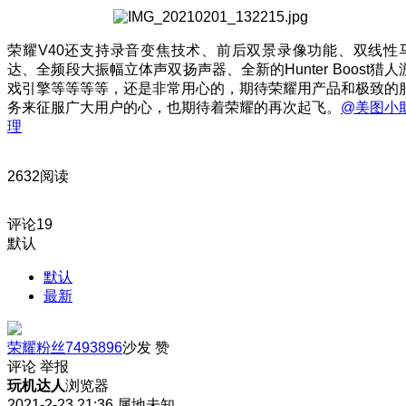
荣耀V40还支持录音变焦技术、前后双景录像功能、双线性
达、全频段大振幅立体声双扬声器、全新的Hunter Boost猎人
戏引擎等等等等，还是非常用心的，期待荣耀用产品和极致的
务来征服广大用户的心，也期待着荣耀的再次起飞。
@美图小
理
2632阅读
评论
19
默认
默认
最新
荣耀粉丝7493896
沙发
赞
评论
举报
玩机达人
浏览器
2021-2-23 21:36
属地未知