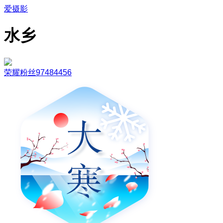
爱摄影
水乡
荣耀粉丝97484456