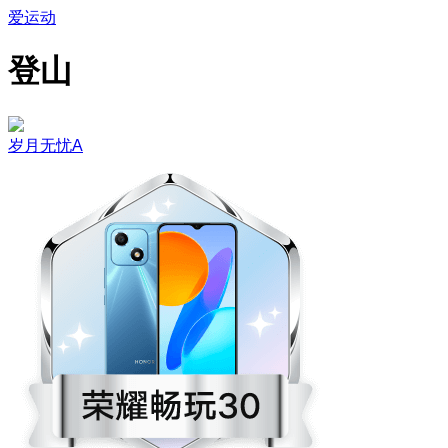
爱运动
登山
岁月无忧A