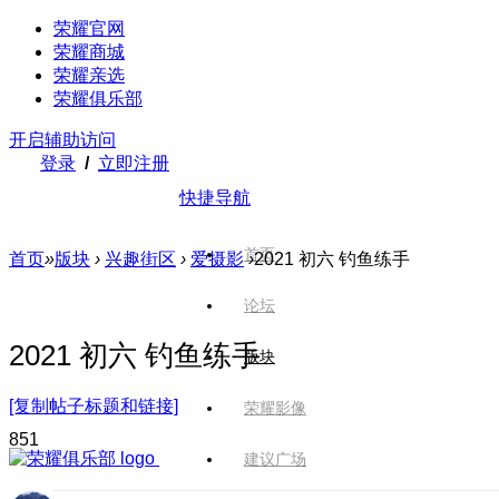
荣耀官网
荣耀商城
荣耀亲选
荣耀俱乐部
开启辅助访问
登录
/
立即注册
快捷导航
首页
首页
»
版块
›
兴趣街区
›
爱摄影
›
2021 初六 钓鱼练手
论坛
2021 初六 钓鱼练手
版块
[复制帖子标题和链接]
荣耀影像
85
1
建议广场