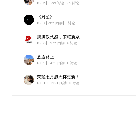
NO.6
1.3w 阅读
26 讨论
《对望》
NO.7
285 阅读
1 讨论
满满仪式感，荣耀新系统增加了个升级故事
NO.8
1975 阅读
0 讨论
旅途路上
NO.9
1425 阅读
6 讨论
荣耀七月超大杯更新！后台堆叠动画太丝滑！
NO.10
1921 阅读
0 讨论