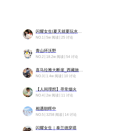
闪耀女生|夏天就要玩水！！
NO.1
5w 阅读
25 讨论
青山环沃野
NO.2
18.2w 阅读
54 讨论
喜马拉雅大断崖_西藏旅行日记
NO.3
1.4w 阅读
10 讨论
【人间理想】寻常烟火
NO.4
2w 阅读
11 讨论
相遇朝晖中
NO.5
3258 阅读
14 讨论
闪耀女生｜泰兰德穿搭