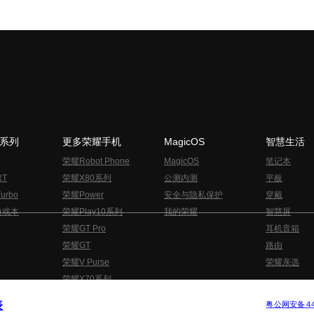
N系列
更多荣耀手机
MagicOS
智慧生活
荣耀Robot Phone
MagicOS
笔记本
RT
荣耀X80系列
公测内测
平板
urbo
荣耀Power
安全与隐私保护
穿戴
游戏本
荣耀Play10系列
我的荣耀
智慧屏
荣耀GT Pro
耳机音箱
荣耀GT
路由
荣耀V Purse
荣耀亲选
荣耀X70系列
与隐私的声明
关于cookies
法律信息
表
版权所有 © 荣耀终端股份有限公司 2020-2026 保留一切权利.
粤公网安备 440