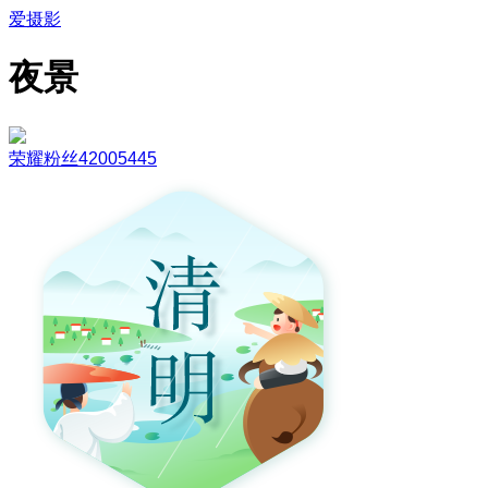
爱摄影
夜景
荣耀粉丝42005445