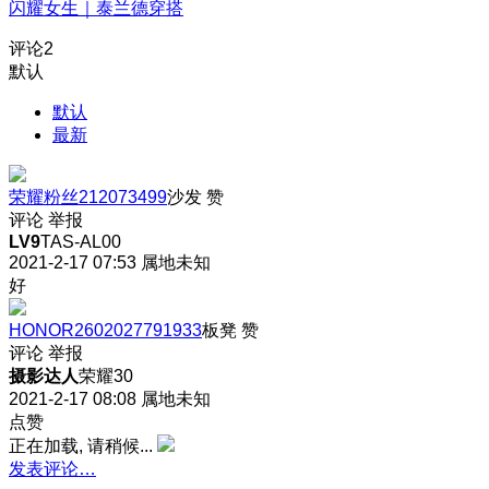
闪耀女生｜泰兰德穿搭
评论
2
默认
默认
最新
荣耀粉丝212073499
沙发
赞
评论
举报
LV9
TAS-AL00
2021-2-17 07:53
属地未知
好
HONOR2602027791933
板凳
赞
评论
举报
摄影达人
荣耀30
2021-2-17 08:08
属地未知
点赞
正在加载, 请稍候...
发表评论…