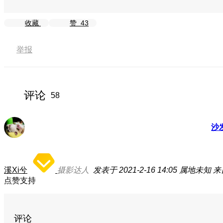
收藏
赞
43
举报
评论
58
沙
溪Xi兮
摄影达人
发表于 2021-2-16 14:05
属地未知
来
点赞支持
评论