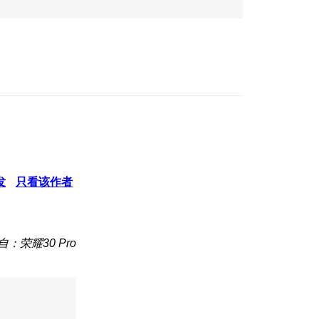
发
只看该作者
自：荣耀30 Pro