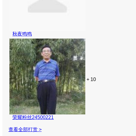
秋夜鸣鸣
+ 10
荣耀粉丝24500221
查看全部打赏 >