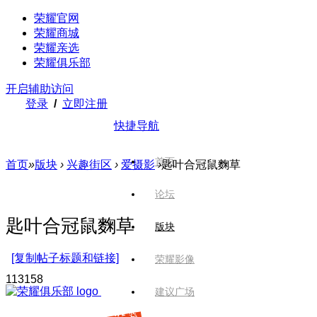
荣耀官网
荣耀商城
荣耀亲选
荣耀俱乐部
开启辅助访问
登录
/
立即注册
快捷导航
首页
首页
»
版块
›
兴趣街区
›
爱摄影
›
匙叶合冠鼠麴草
论坛
匙叶合冠鼠麴草
版块
[复制帖子标题和链接]
荣耀影像
1131
58
建议广场