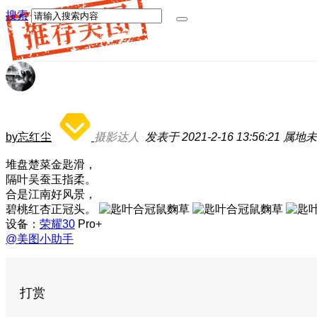
搜索
by忘红尘
摄影达人
发表于 2021-2-16 13:56:21
属地未
堆盘楚菜金匙滑，
隔叶吴蚕玉指柔。
合是江南好风景，
碧桃红杏正冠头。
设备：
荣耀30
Pro+
@美图小助手
打赏