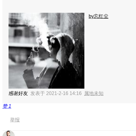
by忘红尘
感谢好友
发表于 2021-2-16 14:16
属地未知
赞
1
举报