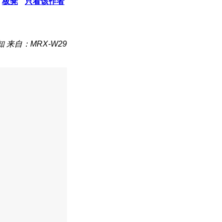
板凳
只看该作者
知
来自：MRX-W29