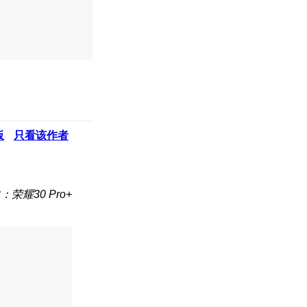
板
只看该作者
：荣耀30 Pro+