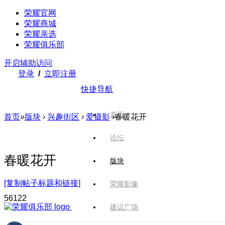
荣耀官网
荣耀商城
荣耀亲选
荣耀俱乐部
开启辅助访问
登录
/
立即注册
快捷导航
首页
首页
»
版块
›
兴趣街区
›
爱摄影
›
春暖花开
论坛
春暖花开
版块
[复制帖子标题和链接]
荣耀影像
561
22
建议广场