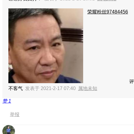
荣耀粉丝97484456
评
不客气
发表于 2021-2-17 07:40
属地未知
赞
1
举报