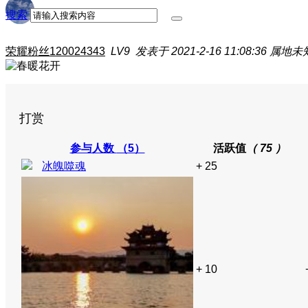
搜索
荣耀粉丝120024343
LV9
发表于 2021-2-16 11:08:36
属地未
打赏
参与人数
（5）
活跃值
（ 75 ）
冰魄噬魂
+ 25
+ 10