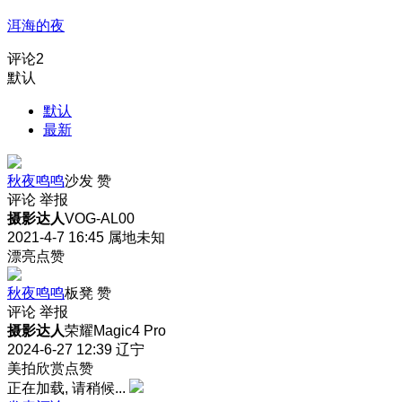
洱海的夜
评论
2
默认
默认
最新
秋夜鸣鸣
沙发
赞
评论
举报
摄影达人
VOG-AL00
2021-4-7 16:45
属地未知
漂亮点赞
秋夜鸣鸣
板凳
赞
评论
举报
摄影达人
荣耀Magic4 Pro
2024-6-27 12:39
辽宁
美拍欣赏点赞
正在加载, 请稍候...