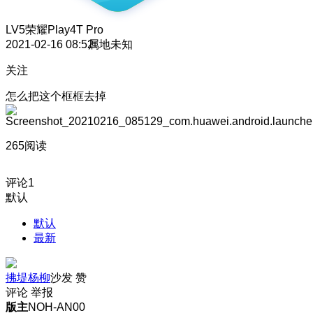
LV5
荣耀Play4T Pro
2021-02-16 08:52
属地未知
关注
怎么把这个框框去掉
265阅读
评论
1
默认
默认
最新
拂堤杨柳
沙发
赞
评论
举报
版主
NOH-AN00