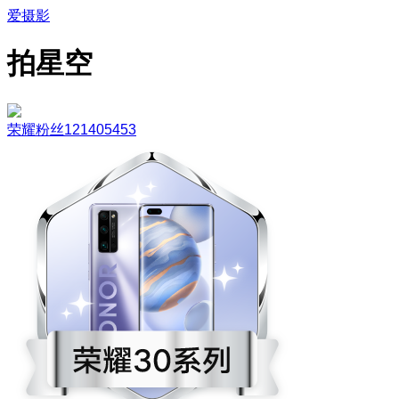
爱摄影
拍星空
荣耀粉丝121405453