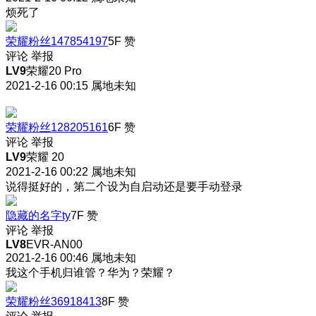
烦死了
荣耀粉丝147854197
5F
赞
评论
举报
LV9
荣耀20 Pro
2021-2-16 00:15
属地未知
荣耀粉丝128205161
6F
赞
评论
举报
LV9
荣耀 20
2021-2-16 00:22
属地未知
说得挺好的，第二个设为自启动还是要手动登录
隐藏的名字ty
7F
赞
评论
举报
LV8
EVR-AN00
2021-2-16 00:46
属地未知
我这个手机归谁管？华为？荣耀？
荣耀粉丝36918413
8F
赞