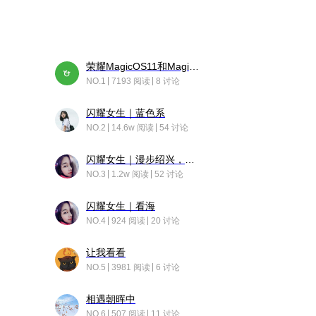
荣耀MagicOS11和Magic10之间直观的区别是啥呢？
NO.1
7193 阅读
8 讨论
闪耀女生｜蓝色系
NO.2
14.6w 阅读
54 讨论
闪耀女生｜漫步绍兴，寻找藏在老街的江南温柔
NO.3
1.2w 阅读
52 讨论
闪耀女生｜看海
NO.4
924 阅读
20 讨论
让我看看
NO.5
3981 阅读
6 讨论
相遇朝晖中
NO.6
507 阅读
11 讨论