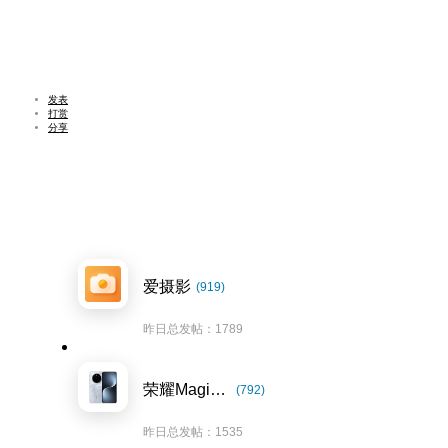
发表
打赏
分享
爱摄影
(919)
昨日总发帖：1789
荣耀Magic7系列
(792)
昨日总发帖：1535