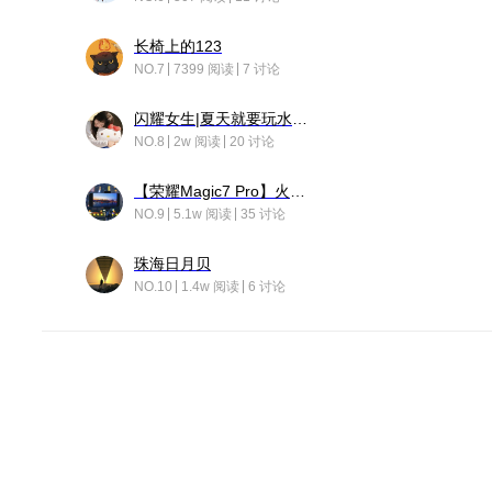
长椅上的123
NO.7
7399 阅读
7 讨论
闪耀女生|夏天就要玩水！！
NO.8
2w 阅读
20 讨论
【荣耀Magic7 Pro】火舞惊鸿
NO.9
5.1w 阅读
35 讨论
珠海日月贝
NO.10
1.4w 阅读
6 讨论