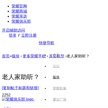
荣耀官网
荣耀商城
荣耀亲选
荣耀俱乐部
开启辅助访问
登录
/
立即注册
快捷导航
首页
首页
»
版块
›
更多荣耀手机
›
其它机型
›
老人家助听？
论坛
老人家助听？
版块
[复制帖子标题和链接]
荣耀影像
225
2
建议广场