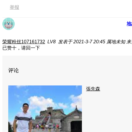
举报
地
荣耀粉丝107161732
LV8
发表于 2021-3-7 20:45
属地未知
来
已赞十，请回一下
评论
張先森