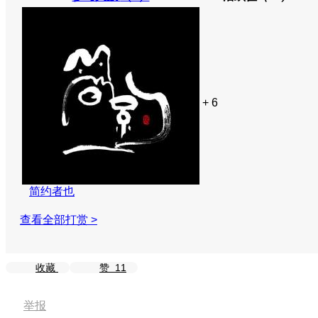
+ 6
简约者也
查看全部打赏 >
收藏
赞
11
举报