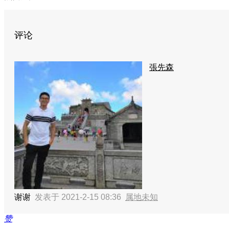
评论
張先森
谢谢
发表于 2021-2-15 08:36
属地未知
赞