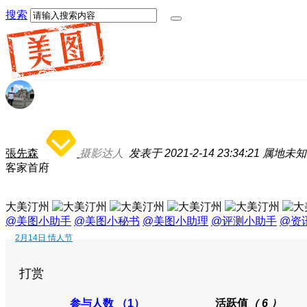
搜索
張先森
摄影达人
发表于 2021-2-14 23:34:21
属地未知
客家首府
大美汀州
@美图小助手
@美图小秘书
@美图小助理
@评测小助手
@资
2月14日 情人节
打赏
参与人数
（1）
活跃值
（ 6 ）