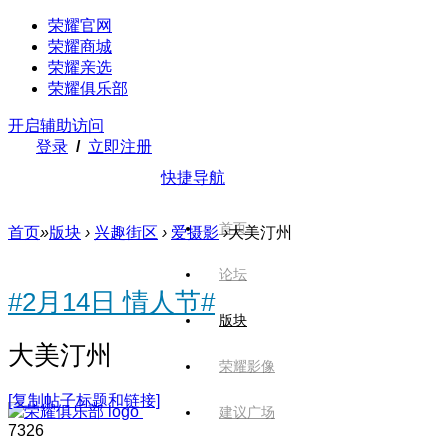
荣耀官网
荣耀商城
荣耀亲选
荣耀俱乐部
开启辅助访问
登录
/
立即注册
快捷导航
首页
首页
»
版块
›
兴趣街区
›
爱摄影
›
大美汀州
论坛
#2月14日 情人节#
版块
大美汀州
荣耀影像
[复制帖子标题和链接]
建议广场
732
6