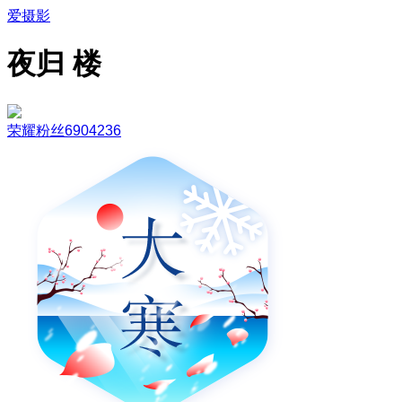
爱摄影
夜归 楼
荣耀粉丝6904236