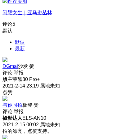
闪耀女生｜亚马逊丛林
评论
5
默认
默认
最新
DGmai
沙发
赞
评论
举报
版主
荣耀30 Pro+
2021-2-14 23:19
属地未知
点赞
与你同拍
板凳
赞
评论
举报
摄影达人
ELS-AN10
2021-2-15 00:02
属地未知
拍的漂亮，点赞支持。