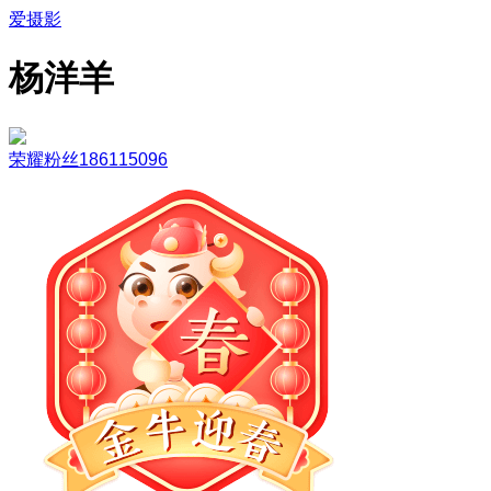
爱摄影
杨洋羊
荣耀粉丝186115096