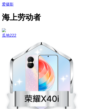
爱摄影
海上劳动者
瓜地222