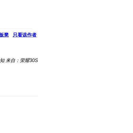
板凳
只看该作者
知
来自：荣耀30S