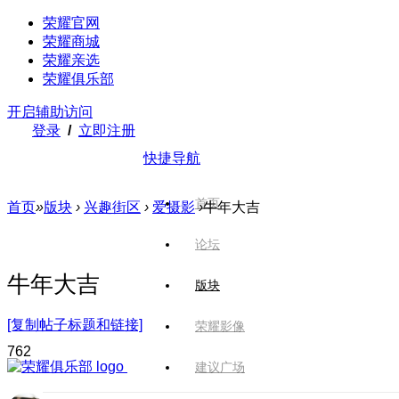
荣耀官网
荣耀商城
荣耀亲选
荣耀俱乐部
开启辅助访问
登录
/
立即注册
快捷导航
首页
首页
»
版块
›
兴趣街区
›
爱摄影
›
牛年大吉
论坛
牛年大吉
版块
[复制帖子标题和链接]
荣耀影像
76
2
建议广场