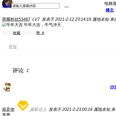
电梯
搜索
楼主
荣耀粉丝53487
LV7
发表于 2021-2-12 23:14:19
属地未知
来自
牛年大吉，牛气冲天
收藏
赞
8
举报
评论
2
沙
就是侬
摄影达人
发表于 2021-2-23 00:16
属地未知
来
美赞