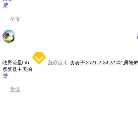
赞
举报
牧野流星lhh
摄影达人
发表于 2021-2-24 22:42
属地未
点赞楼主美拍
赞
举报