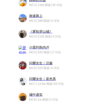
静静的水面
NO.2
3.6w 阅读
35 讨论
旅途路上
NO.3
289 阅读
4 讨论
《雾轨穿山城》
NO.4
5193 阅读
4 讨论
小里约热内卢
NO.5
524 阅读
17 讨论
闪耀女生｜汉服
NO.6
520 阅读
4 讨论
闪耀女生｜蓝色系
NO.7
13.6w 阅读
54 讨论
城中虚实
NO.8
1w 阅读
5 讨论