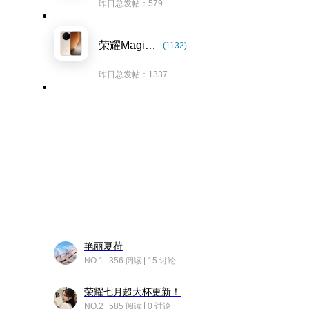
昨日总发帖：579
荣耀Magic8系列
(1132)
昨日总发帖：1337
艳丽夏荷
NO.1
356 阅读
15 讨论
荣耀七月超大杯更新！后台堆叠动画太丝滑！
NO.2
585 阅读
0 讨论