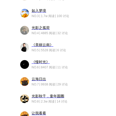
如入梦境
NO.3
1.7w 阅读
100 讨论
光影之孤荷
NO.4
4885 阅读
32 讨论
《美丽云南》
NO.5
5528 阅读
6 讨论
《慢时光》
NO.6
8407 阅读
11 讨论
云海日出
NO.7
9938 阅读
29 讨论
光影秋千，童年圆圈
NO.8
2.3w 阅读
14 讨论
让我看看