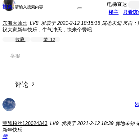
电梯直达
搜索
楼主
只看该
东海大帅比
LV8
发表于 2021-2-12 18:15:16
属地未知
来自：
祝大家新年快乐，牛气冲天，快来个赞吧
收藏
赞
12
举报
评论
2
荣耀粉丝120024343
LV9
发表于 2021-2-12 18:39
属地未知
新年快乐
赞