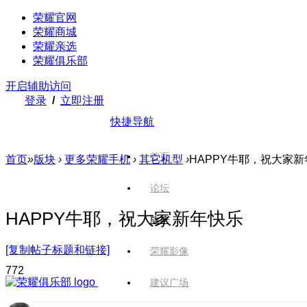
荣耀官网
荣耀商城
荣耀亲选
荣耀俱乐部
开启辅助访问
登录
/
立即注册
快捷导航
首页
首页
»
版块
›
更多荣耀手机
›
其它机型
›
HAPPY牛耶，祝大家
论坛
HAPPY牛耶，祝大家新年快乐
版块
[复制帖子标题和链接]
荣耀影像
77
2
建议广场