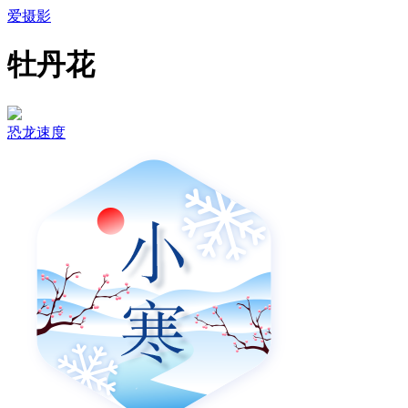
爱摄影
牡丹花
恐龙速度