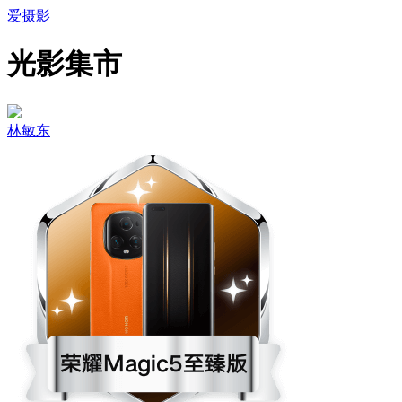
爱摄影
光影集市
林敏东