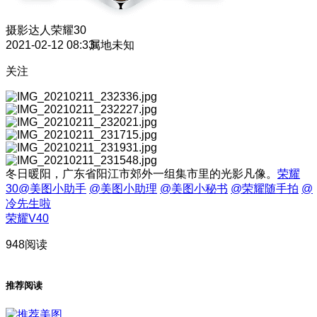
摄影达人
荣耀30
2021-02-12 08:33
属地未知
关注
冬日暖阳，广东省阳江市郊外一组集市里的光影凡像。
荣耀
30
@美图小助手
@美图小助理
@美图小秘书
@荣耀随手拍
@
冷先生啦
荣耀V40
948阅读
推荐阅读