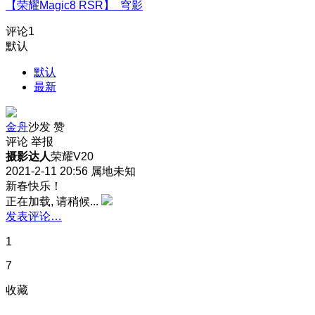
【荣耀Magic8 RSR】 穹影
评论
1
默认
默认
最新
金舟
沙发
赞
评论
举报
摄影达人
荣耀V20
2021-2-11 20:56
属地未知
新春快乐！
正在加载, 请稍候...
发表评论…
1
7
收藏