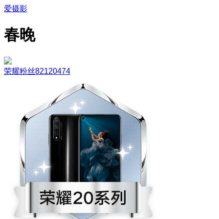
爱摄影
春晚
荣耀粉丝82120474