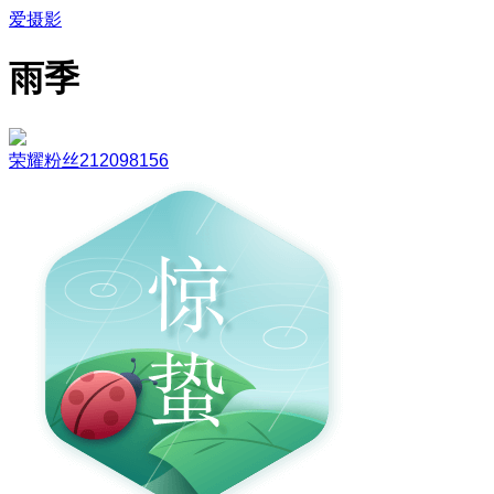
爱摄影
雨季
荣耀粉丝212098156