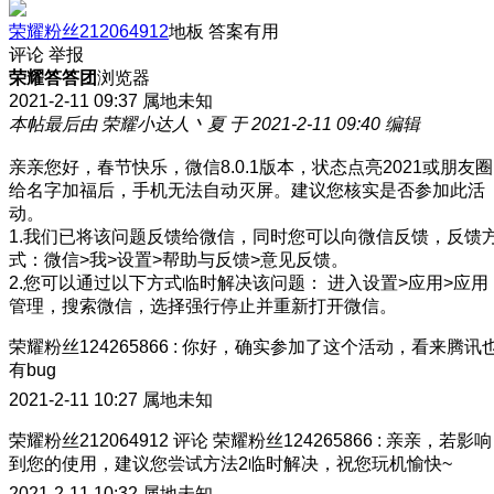
荣耀粉丝212064912
地板
答案有用
评论
举报
荣耀答答团
浏览器
2021-2-11 09:37
属地未知
本帖最后由 荣耀小达人丶夏 于 2021-2-11 09:40 编辑
亲亲您好，春节快乐，微信8.0.1版本，状态点亮2021或朋友圈
给名字加福后，手机无法自动灭屏。建议您核实是否参加此活
动。
1.我们已将该问题反馈给微信，同时您可以向微信反馈，反馈
式：微信>我>设置>帮助与反馈>意见反馈。
2.您可以通过以下方式临时解决该问题： 进入设置>应用>应用
管理，搜索微信，选择强行停止并重新打开微信。
荣耀粉丝124265866
:
你好，确实参加了这个活动，看来腾讯
有bug
2021-2-11 10:27
属地未知
荣耀粉丝212064912
评论
荣耀粉丝124265866
:
亲亲，若影响
到您的使用，建议您尝试方法2临时解决，祝您玩机愉快~
2021-2-11 10:32
属地未知