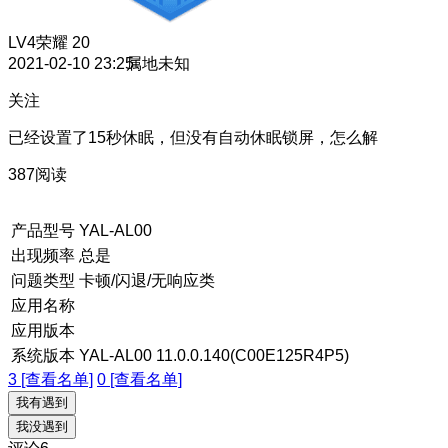
LV4
荣耀 20
2021-02-10 23:25
属地未知
关注
已经设置了15秒休眠，但没有自动休眠锁屏，怎么解
387阅读
产品型号
YAL-AL00
出现频率
总是
问题类型
卡顿/闪退/无响应类
应用名称
应用版本
系统版本
YAL-AL00 11.0.0.140(C00E125R4P5)
3 [查看名单]
0 [查看名单]
我有遇到
我没遇到