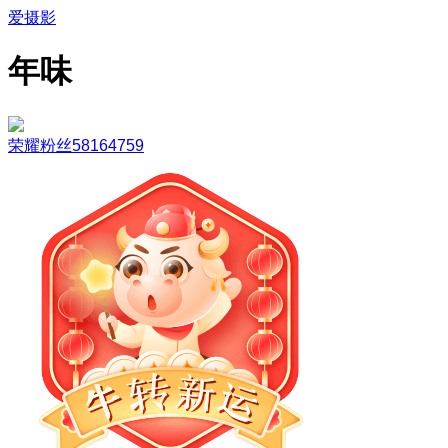
爱摄影
年味
荣耀粉丝58164759