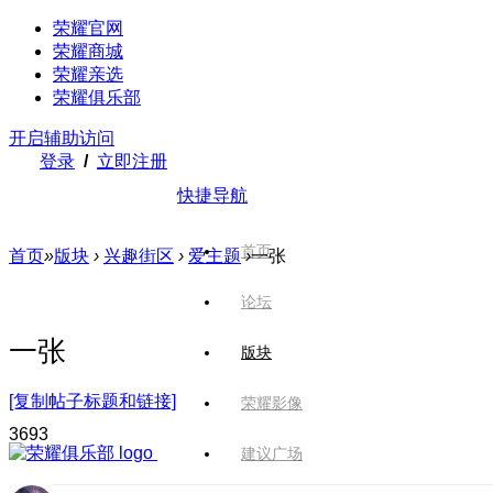
荣耀官网
荣耀商城
荣耀亲选
荣耀俱乐部
开启辅助访问
登录
/
立即注册
快捷导航
首页
首页
»
版块
›
兴趣街区
›
爱主题
›
一张
论坛
一张
版块
[复制帖子标题和链接]
荣耀影像
369
3
建议广场