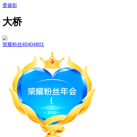
爱摄影
大桥
荣耀粉丝40404801