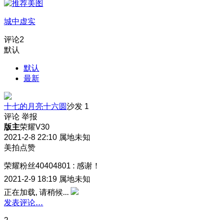
城中虚实
评论
2
默认
默认
最新
十七的月亮十六圆
沙发
1
评论
举报
版主
荣耀V30
2021-2-8 22:10
属地未知
美拍点赞
荣耀粉丝40404801
:
感谢！
2021-2-9 18:19
属地未知
正在加载, 请稍候...
发表评论…