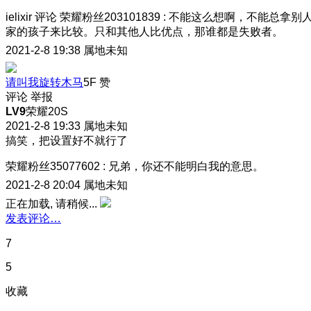
ielixir
评论
荣耀粉丝203101839
:
不能这么想啊，不能总拿别
家的孩子来比较。只和其他人比优点，那谁都是失败者。
2021-2-8 19:38
属地未知
请叫我旋转木马
5F
赞
评论
举报
LV9
荣耀20S
2021-2-8 19:33
属地未知
搞笑，把设置好不就行了
荣耀粉丝35077602
:
兄弟，你还不能明白我的意思。
2021-2-8 20:04
属地未知
正在加载, 请稍候...
发表评论…
7
5
收藏