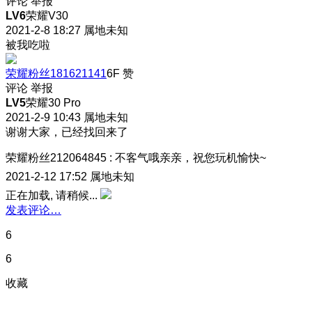
评论
举报
LV6
荣耀V30
2021-2-8 18:27
属地未知
被我吃啦
荣耀粉丝181621141
6F
赞
评论
举报
LV5
荣耀30 Pro
2021-2-9 10:43
属地未知
谢谢大家，已经找回来了
荣耀粉丝212064845
:
不客气哦亲亲，祝您玩机愉快~
2021-2-12 17:52
属地未知
正在加载, 请稍候...
发表评论…
6
6
收藏