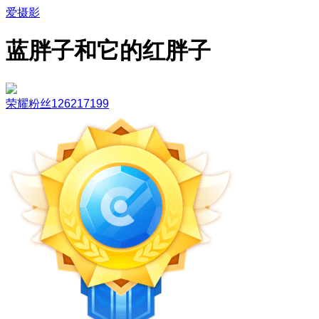
爱摄影
蓝胖子和它的红胖子
荣耀粉丝126217199