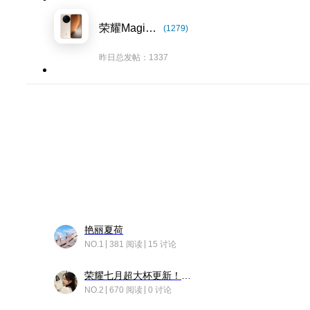
荣耀Magic8系列
(1279)
昨日总发帖：1337
艳丽夏荷
NO.1
381 阅读
15 讨论
荣耀七月超大杯更新！后台堆叠动画太丝滑！
NO.2
670 阅读
0 讨论