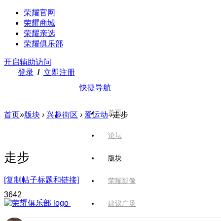
荣耀官网
荣耀商城
荣耀亲选
荣耀俱乐部
开启辅助访问
登录
/
立即注册
快捷导航
首页
首页
»
版块
›
兴趣街区
›
爱运动
›
走步
论坛
走步
版块
[复制帖子标题和链接]
荣耀影像
364
2
建议广场