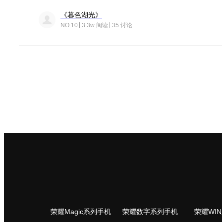
《暮色湖光》
NO.10
3.3w 阅读
35 讨论
荣耀Magic系列手机
荣耀数字系列手机
荣耀WI