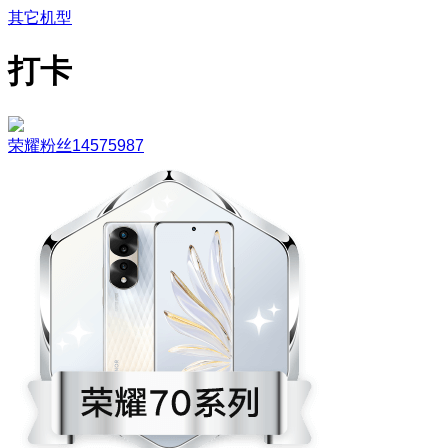
其它机型
打卡
荣耀粉丝14575987