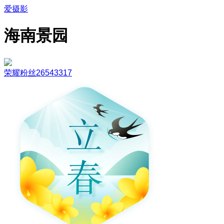
爱摄影
海南景园
荣耀粉丝26543317