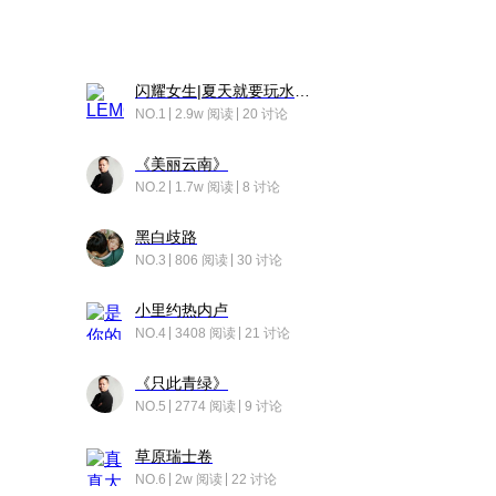
闪耀女生|夏天就要玩水！！
NO.1
2.9w 阅读
20 讨论
《美丽云南》
NO.2
1.7w 阅读
8 讨论
黑白歧路
NO.3
806 阅读
30 讨论
小里约热内卢
NO.4
3408 阅读
21 讨论
《只此青绿》
NO.5
2774 阅读
9 讨论
草原瑞士卷
NO.6
2w 阅读
22 讨论