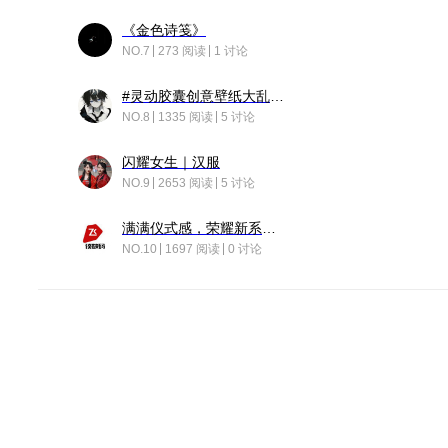
《金色诗笺》
NO.7
273 阅读
1 讨论
#灵动胶囊创意壁纸大乱斗#脑洞不限形式，灵感不分边界，体验追赛的快乐！
NO.8
1335 阅读
5 讨论
闪耀女生｜汉服
NO.9
2653 阅读
5 讨论
满满仪式感，荣耀新系统增加了个升级故事
NO.10
1697 阅读
0 讨论