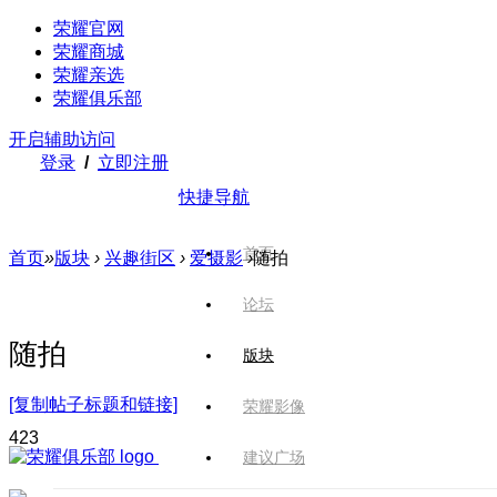
荣耀官网
荣耀商城
荣耀亲选
荣耀俱乐部
开启辅助访问
登录
/
立即注册
快捷导航
首页
首页
»
版块
›
兴趣街区
›
爱摄影
›
随拍
论坛
随拍
版块
[复制帖子标题和链接]
荣耀影像
42
3
建议广场