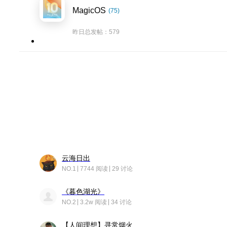
MagicOS
(75)
昨日总发帖：579
云海日出
NO.1
7744 阅读
29 讨论
《暮色湖光》
NO.2
3.2w 阅读
34 讨论
【人间理想】寻常烟火