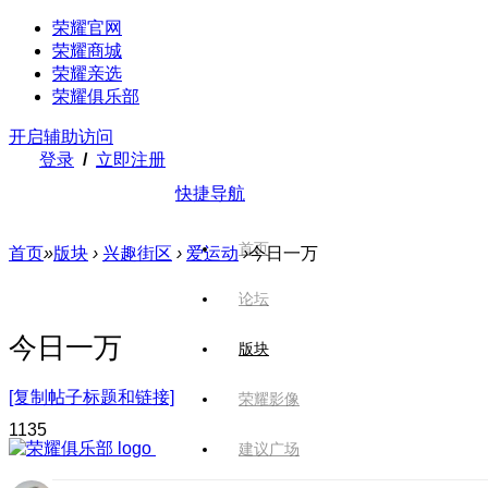
荣耀官网
荣耀商城
荣耀亲选
荣耀俱乐部
开启辅助访问
登录
/
立即注册
快捷导航
首页
首页
»
版块
›
兴趣街区
›
爱运动
›
今日一万
论坛
今日一万
版块
[复制帖子标题和链接]
荣耀影像
113
5
建议广场