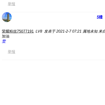
举报
5
楼
荣耀粉丝75077191
LV8
发表于 2021-2-7 07:21
属地未知
来自
加油
赞
举报