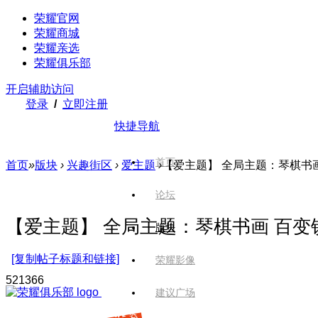
荣耀官网
荣耀商城
荣耀亲选
荣耀俱乐部
开启辅助访问
登录
/
立即注册
快捷导航
首页
首页
»
版块
›
兴趣街区
›
爱主题
›
【爱主题】 全局主题：琴棋书画 
论坛
【爱主题】 全局主题：琴棋书画 百变锁屏
版块
[复制帖子标题和链接]
荣耀影像
5213
66
建议广场