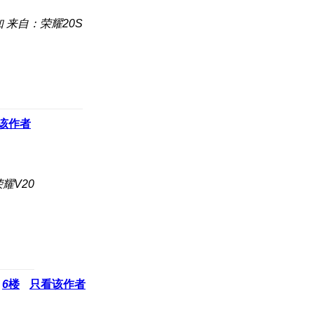
知
来自：荣耀20S
该作者
耀V20
6
楼
只看该作者