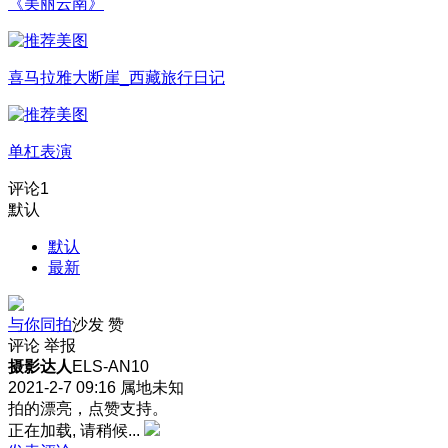
《美丽云南》
喜马拉雅大断崖_西藏旅行日记
单杠表演
评论
1
默认
默认
最新
与你同拍
沙发
赞
评论
举报
摄影达人
ELS-AN10
2021-2-7 09:16
属地未知
拍的漂亮，点赞支持。
正在加载, 请稍候...