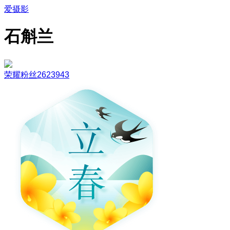
爱摄影
石斛兰
荣耀粉丝2623943