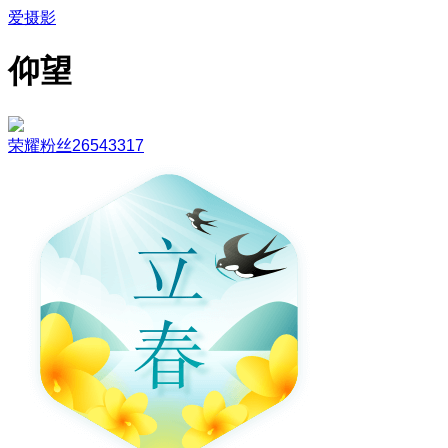
爱摄影
仰望
荣耀粉丝26543317