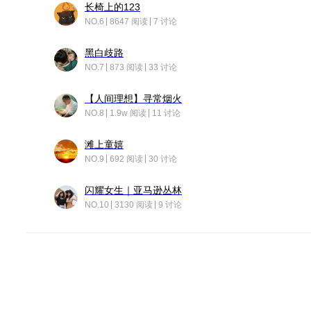
长椅上的123
NO.6
8647 阅读
7 讨论
黑白歧路
NO.7
873 阅读
33 讨论
【人间理想】寻常烟火
NO.8
1.9w 阅读
11 讨论
滩上童嬉
NO.9
692 阅读
30 讨论
闪耀女生｜亚马逊丛林
NO.10
3130 阅读
9 讨论