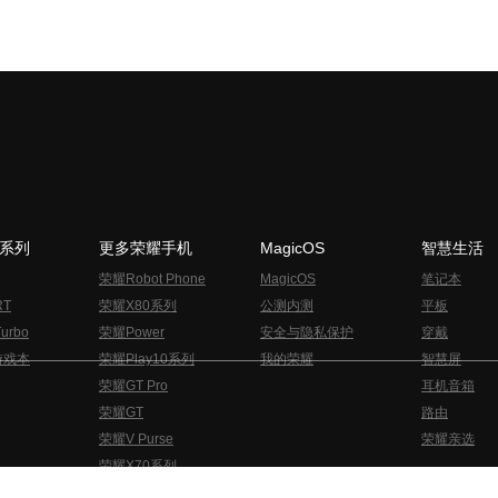
N系列
更多荣耀手机
MagicOS
智慧生活
荣耀Robot Phone
MagicOS
笔记本
RT
荣耀X80系列
公测内测
平板
urbo
荣耀Power
安全与隐私保护
穿戴
游戏本
荣耀Play10系列
我的荣耀
智慧屏
荣耀GT Pro
耳机音箱
荣耀GT
路由
荣耀V Purse
荣耀亲选
荣耀X70系列
与隐私的声明
关于cookies
法律信息