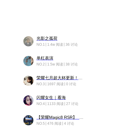
光影之孤荷
NO.1
1.4w 阅读
36 讨论
单杠表演
NO.2
1.5w 阅读
38 讨论
荣耀七月超大杯更新！后台堆叠动画太丝滑！
NO.3
1697 阅读
0 讨论
闪耀女生｜看海
NO.4
1133 阅读
27 讨论
【荣耀Magic8 RSR】 穹影
NO.5
476 阅读
4 讨论