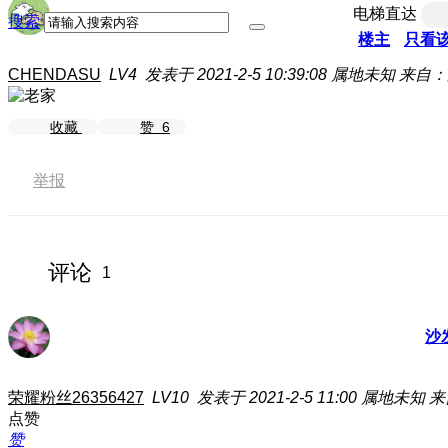
电梯直达
搜索
楼主
只看
CHENDASU
LV4
发表于 2021-2-5 10:39:08
属地未知
来自：
收藏
赞
6
举报
评论
1
沙
荣耀粉丝26356427
LV10
发表于 2021-2-5 11:00
属地未知
来
点赞
赞