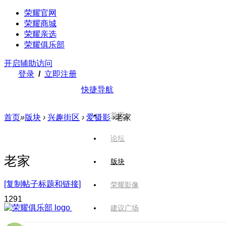
荣耀官网
荣耀商城
荣耀亲选
荣耀俱乐部
开启辅助访问
登录
/
立即注册
快捷导航
首页
首页
»
版块
›
兴趣街区
›
爱摄影
›
老家
论坛
老家
版块
[复制帖子标题和链接]
荣耀影像
129
1
建议广场