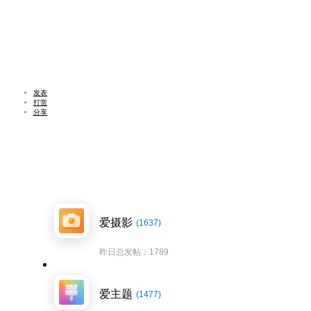
发表
打赏
分享
爱摄影
(1637)
昨日总发帖：1789
爱主题
(1477)