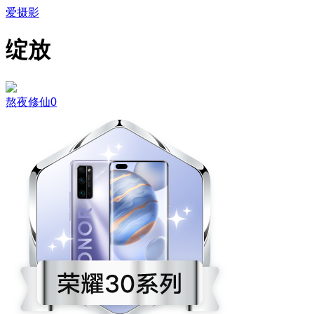
爱摄影
绽放
熬夜修仙0