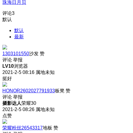
珠海日月贝
评论
3
默认
默认
最新
1303101550
沙发
赞
评论
举报
LV10
浏览器
2021-2-5 08:16
属地未知
挺好
HONOR2602027791933
板凳
赞
评论
举报
摄影达人
荣耀30
2021-2-5 08:26
属地未知
点赞
荣耀粉丝26543317
地板
赞