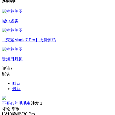
推荐阅读
城中虚实
【荣耀Magic7 Pro】火舞惊鸿
珠海日月贝
评论
7
默认
默认
最新
不开心的毛毛虫
沙发
1
评论
举报
LV10
荣耀V30 Pro