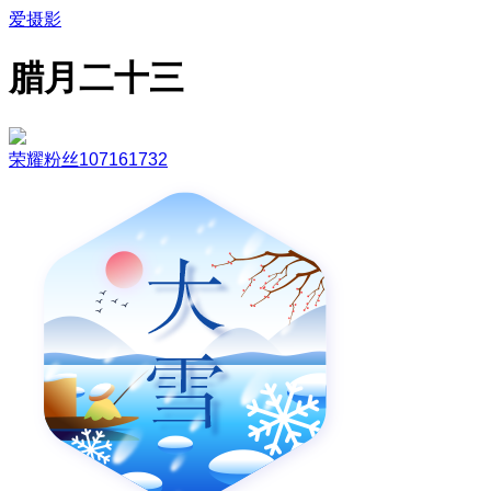
爱摄影
腊月二十三
荣耀粉丝107161732