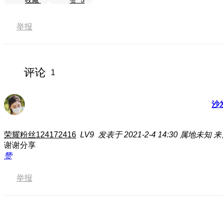
收藏
赞
5
举报
评论
1
沙
荣耀粉丝124172416
LV9
发表于 2021-2-4 14:30
属地未知
来
谢谢分享
赞
举报