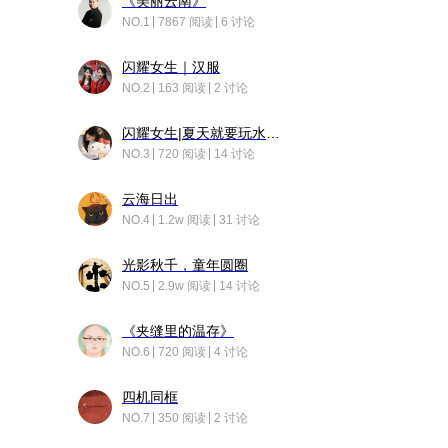
《美丽云南》
NO.1
7867 阅读
6 讨论
闪耀女生｜汉服
NO.2
163 阅读
2 讨论
闪耀女生|夏天就要玩水！！
NO.3
720 阅读
14 讨论
云海日出
NO.4
1.2w 阅读
31 讨论
光影秋千，童年圆圈
NO.5
2.9w 阅读
14 讨论
《夹缝里的温存》
NO.6
720 阅读
4 讨论
四机同框
NO.7
350 阅读
2 讨论