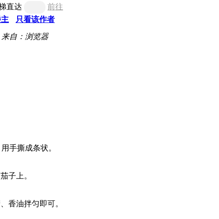
梯直达
前往
楼主
只看该作者
来自：浏览器
，用手撕成条状。
的茄子上。
精、香油拌匀即可。