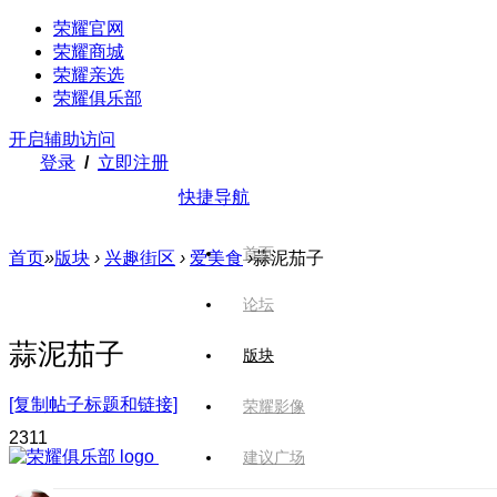
荣耀官网
荣耀商城
荣耀亲选
荣耀俱乐部
开启辅助访问
登录
/
立即注册
快捷导航
首页
首页
»
版块
›
兴趣街区
›
爱美食
›
蒜泥茄子
论坛
蒜泥茄子
版块
[复制帖子标题和链接]
荣耀影像
231
1
建议广场