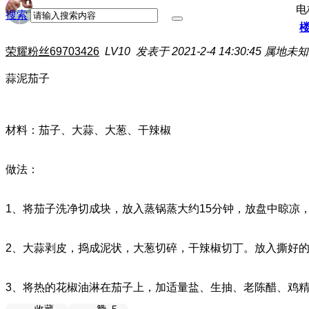
电
搜索
荣耀粉丝69703426
LV10
发表于 2021-2-4 14:30:45
属地未知
蒜泥茄子
材料：茄子、大蒜、大葱、干辣椒
做法：
1、将茄子洗净切成块，放入蒸锅蒸大约15分钟，放盘中晾凉
2、大蒜剥皮，捣成泥状，大葱切碎，干辣椒切丁。放入撕好
3、将热的花椒油淋在茄子上，加适量盐、生抽、老陈醋、鸡