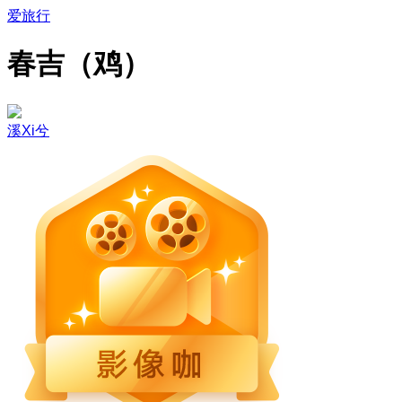
爱旅行
春吉（鸡）
溪Xi兮