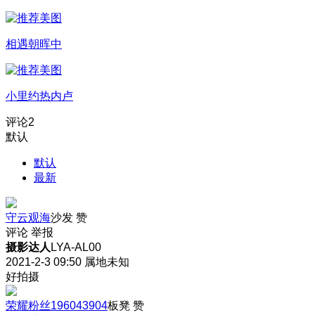
相遇朝晖中
小里约热内卢
评论
2
默认
默认
最新
守云观海
沙发
赞
评论
举报
摄影达人
LYA-AL00
2021-2-3 09:50
属地未知
好拍摄
荣耀粉丝196043904
板凳
赞