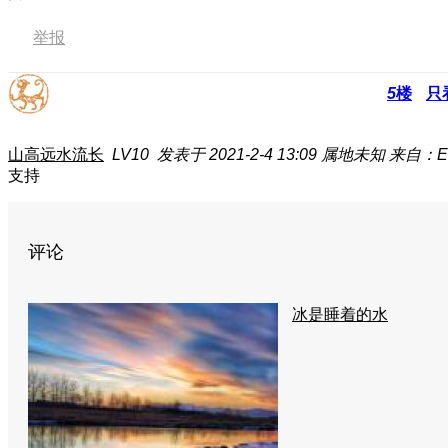
举报
5
楼
只
山高远水流长
LV10
发表于 2021-2-4 13:09
属地未知
来自：EL
支持
评论
冰是睡着的水