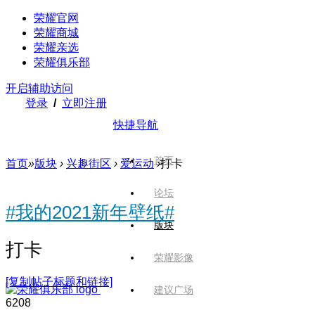
荣耀官网
荣耀商城
荣耀亲选
荣耀俱乐部
开启辅助访问
登录
/
立即注册
快捷导航
首页
首页
»
版块
›
兴趣街区
›
爱运动
›
打卡
论坛
#我的2021新年壁纸#
版块
打卡
荣耀影像
[复制帖子标题和链接]
建议广场
620
8